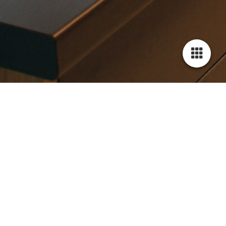
KONTAKT
Liebe Kundinnen und Kunden, sowie Interessierte,
hier haben Sie die Möglichkeit, neben unserer Telefonnummer
0157 8288 5841, mit uns in Kontakt zu treten.
Bitte beachten Sie hier die Datenschutzhinweise im Impressum.
Wir freuen uns über jede Anfrage und bearbeiten diese zeitnah!
Ihre Schreinerei Stefan DÜRR